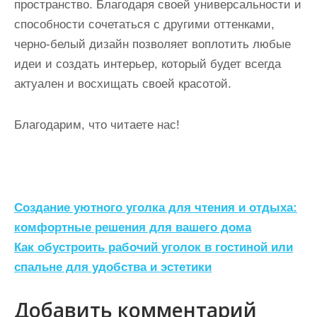
пространство. Благодаря своей универсальности и
способности сочетаться с другими оттенками,
черно-белый дизайн позволяет воплотить любые
идеи и создать интерьер, который будет всегда
актуален и восхищать своей красотой.
Благодарим, что читаете нас!
Н
Создание уютного уголка для чтения и отдыха:
а
комфортные решения для вашего дома
Как обустроить рабочий уголок в гостиной или
в
спальне для удобства и эстетики
и
г
Добавить комментарий