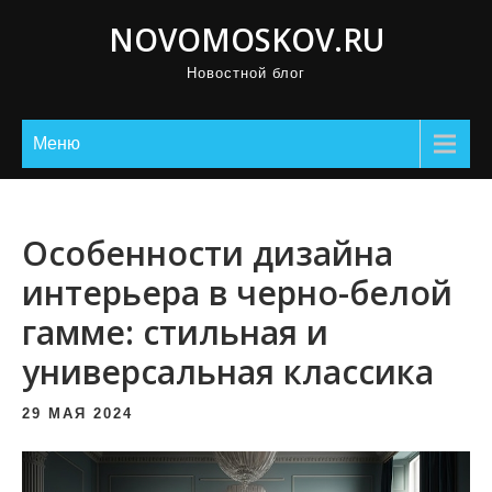
П
NOVOMOSKOV.RU
р
Новостной блог
о
м
о
Меню
т
а
т
Особенности дизайна
ь
интерьера в черно-белой
к
гамме: стильная и
с
о
универсальная классика
д
е
29 МАЯ 2024
р
ж