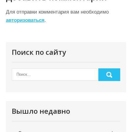
а
ц
Для отправки комментария вам необходимо
авторизоваться
.
и
я
п
о
Поиск по сайту
з
а
п
и
с
я
Вышло недавно
м