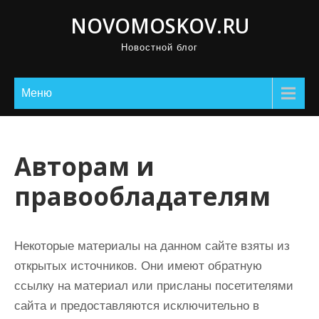
П
NOVOMOSKOV.RU
р
Новостной блог
о
м
о
Меню
т
а
т
Авторам и
ь
правообладателям
к
с
о
Некоторые материалы на данном сайте взяты из
д
открытых источников. Они имеют обратную
е
ссылку на материал или присланы посетителями
р
сайта и предоставляются исключительно в
ж