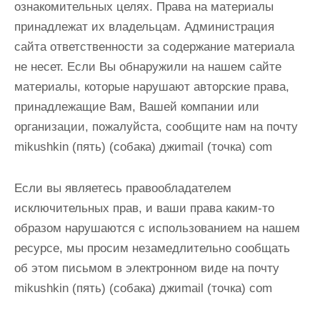
ознакомительных целях. Права на материалы
и
принадлежат их владельцам. Администрация
м
сайта ответственности за содержание материала
о
не несет. Если Вы обнаружили на нашем сайте
м
материалы, которые нарушают авторские права,
у
принадлежащие Вам, Вашей компании или
организации, пожалуйста, сообщите нам
на почту
mikushkin (пять) (собака) джиmail (точка) com
Если вы являетесь правообладателем
исключительных прав, и ваши права каким-то
образом нарушаются с использованием на нашем
ресурсе, мы просим незамедлительно сообщать
об этом письмом в электронном виде
на почту
mikushkin (пять) (собака) джиmail (точка) com