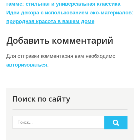
а
гамме: стильная и универсальная классика
Идеи декора с использованием эко-материалов:
в
природная красота в вашем доме
и
г
Добавить комментарий
а
ц
Для отправки комментария вам необходимо
авторизоваться
.
и
я
п
о
Поиск по сайту
з
а
п