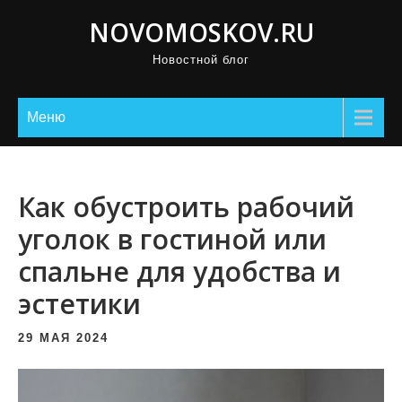
П
NOVOMOSKOV.RU
р
Новостной блог
о
м
о
Меню
т
а
т
Как обустроить рабочий
ь
уголок в гостиной или
к
спальне для удобства и
с
о
эстетики
д
е
29 МАЯ 2024
р
ж