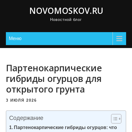
П
NOVOMOSKOV.RU
р
Новостной блог
о
м
о
Меню
т
а
т
Партенокарпические
ь
гибриды огурцов для
к
открытого грунта
с
о
3 ИЮЛЯ 2026
д
е
Содержание
р
Партенокарпические гибриды огурцов: что
ж