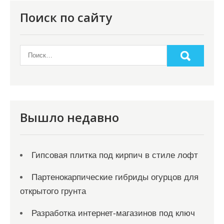
п
Поиск по сайту
о
з
а
п
и
с
Вышло недавно
я
м
Гипсовая плитка под кирпич в стиле лофт
Партенокарпические гибриды огурцов для
открытого грунта
Разработка интернет-магазинов под ключ