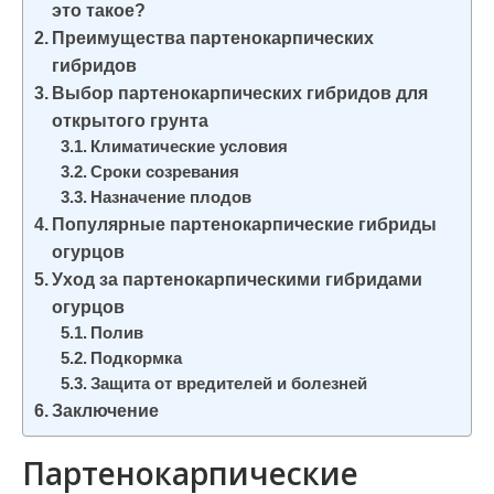
это такое?
и
Преимущества партенокарпических
м
гибридов
о
Выбор партенокарпических гибридов для
м
открытого грунта
у
Климатические условия
Сроки созревания
Назначение плодов
Популярные партенокарпические гибриды
огурцов
Уход за партенокарпическими гибридами
огурцов
Полив
Подкормка
Защита от вредителей и болезней
Заключение
Партенокарпические