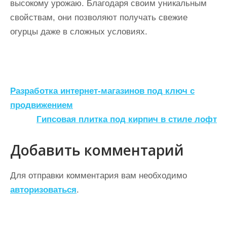
высокому урожаю. Благодаря своим уникальным
свойствам, они позволяют получать свежие
огурцы даже в сложных условиях.
Н
Разработка интернет-магазинов под ключ с
а
продвижением
Гипсовая плитка под кирпич в стиле лофт
в
и
Добавить комментарий
г
а
Для отправки комментария вам необходимо
ц
авторизоваться
.
и
я