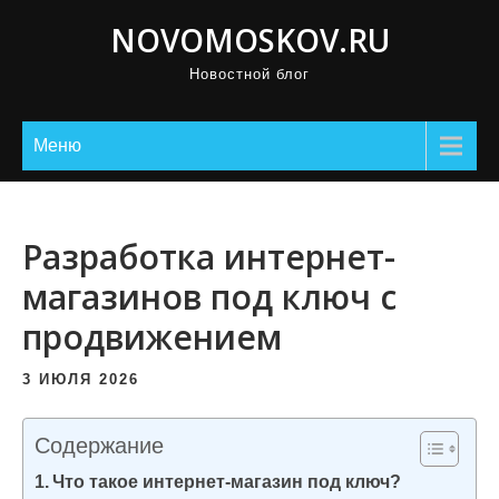
П
NOVOMOSKOV.RU
р
Новостной блог
о
м
о
Меню
т
а
т
Разработка интернет-
ь
магазинов под ключ с
к
продвижением
с
о
3 ИЮЛЯ 2026
д
е
Содержание
р
Что такое интернет-магазин под ключ?
ж