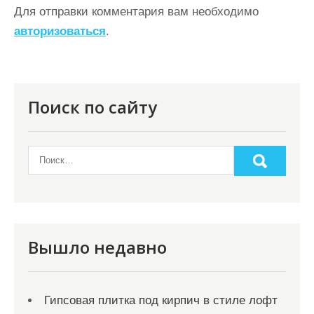
ц
Для отправки комментария вам необходимо
авторизоваться
.
и
я
п
о
Поиск по сайту
з
а
п
и
с
я
Вышло недавно
м
Гипсовая плитка под кирпич в стиле лофт