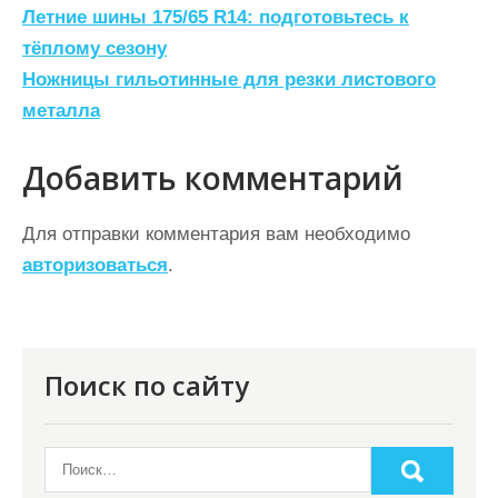
Н
Летние шины 175/65 R14: подготовьтесь к
а
тёплому сезону
Ножницы гильотинные для резки листового
в
металла
и
г
Добавить комментарий
а
ц
Для отправки комментария вам необходимо
авторизоваться
.
и
я
п
о
Поиск по сайту
з
а
п