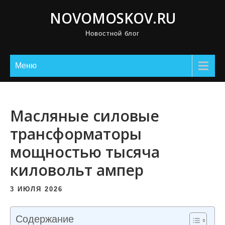
П
NOVOMOSKOV.RU
р
Новостной блог
о
м
о
Меню
т
а
т
Масляные силовые
ь
трансформаторы
к
мощностью тысяча
с
о
киловольт ампер
д
е
3 ИЮЛЯ 2026
р
ж
Содержание