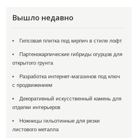
и
я
Вышло недавно
з
а
Гипсовая плитка под кирпич в стиле лофт
п
и
Партенокарпические гибриды огурцов для
с
открытого грунта
е
Разработка интернет-магазинов под ключ
й
с продвижением
Декоративный искусственный камень для
отделки интерьеров
Ножницы гильотинные для резки
листового металла