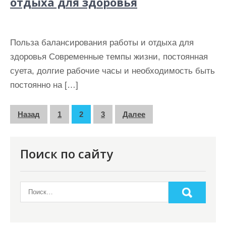
отдыха для здоровья
Польза балансирования работы и отдыха для
здоровья Современные темпы жизни, постоянная
суета, долгие рабочие часы и необходимость быть
постоянно на […]
П
Назад
1
2
3
Далее
а
г
Поиск по сайту
и
н
а
ц