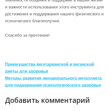
значимости общения и поддержки в нашей жизни
и важности использования этого инструмента для
достижения и поддержания нашего физического и
психического благополучия.
Спасибо за прочтение!
Н
Преимущества вегетарианской и веганской
а
диеты для здоровья
Методы развития эмоционального интеллекта
в
для поддержания психологического здоровья
и
г
Добавить комментарий
а