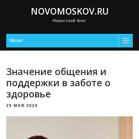
П
NOVOMOSKOV.RU
р
Новостной блог
о
м
о
Меню
т
а
т
Значение общения и
ь
поддержки в заботе о
к
здоровье
с
о
29 МАЯ 2024
д
е
р
ж