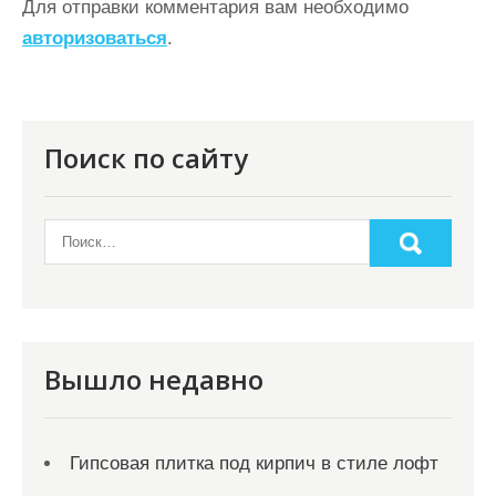
ц
Для отправки комментария вам необходимо
авторизоваться
.
и
я
п
о
Поиск по сайту
з
а
п
и
с
я
Вышло недавно
м
Гипсовая плитка под кирпич в стиле лофт