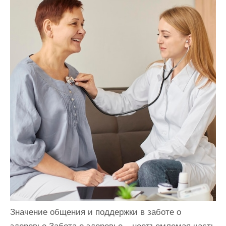
и
м
о
м
у
Значение общения и поддержки в заботе о