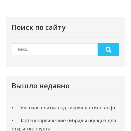
я
п
о
Поиск по сайту
з
а
п
и
с
я
Вышло недавно
м
Гипсовая плитка под кирпич в стиле лофт
Партенокарпические гибриды огурцов для
открытого грунта