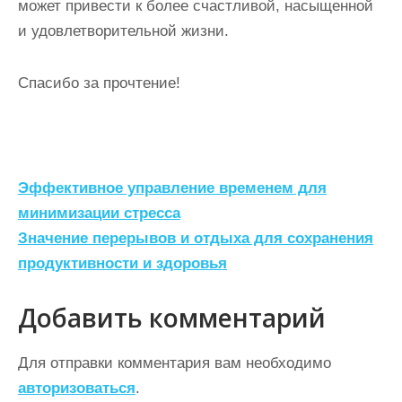
может привести к более счастливой, насыщенной
и удовлетворительной жизни.
Спасибо за прочтение!
Н
Эффективное управление временем для
а
минимизации стресса
Значение перерывов и отдыха для сохранения
в
продуктивности и здоровья
и
г
Добавить комментарий
а
ц
Для отправки комментария вам необходимо
авторизоваться
.
и