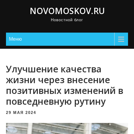
П
NOVOMOSKOV.RU
р
Новостной блог
о
м
о
Меню
т
а
т
Улучшение качества
ь
жизни через внесение
к
позитивных изменений в
с
о
повседневную рутину
д
е
29 МАЯ 2024
р
ж