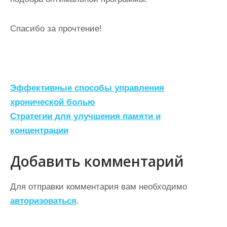
Спасибо за прочтение!
Н
Эффективные способы управления
а
хронической болью
Стратегии для улучшения памяти и
в
концентрации
и
г
Добавить комментарий
а
ц
Для отправки комментария вам необходимо
авторизоваться
.
и
я