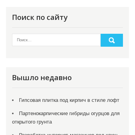
п
о
Поиск по сайту
з
а
п
и
с
я
Вышло недавно
м
Гипсовая плитка под кирпич в стиле лофт
Партенокарпические гибриды огурцов для
открытого грунта