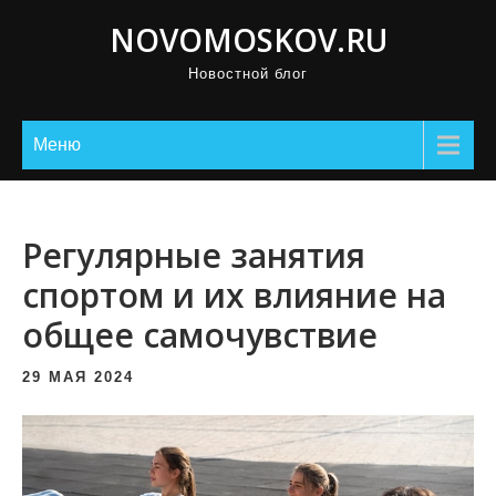
П
NOVOMOSKOV.RU
р
Новостной блог
о
м
о
Меню
т
а
т
Регулярные занятия
ь
спортом и их влияние на
к
общее самочувствие
с
о
29 МАЯ 2024
д
е
р
ж