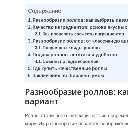
и
Содержание
м
о
Разнообразие роллов: как выбрать иде
Качество ингредиентов: основа вкусных
м
Как проверить свежесть ингредиентов
у
Разнообразие роллов: от классики до а
Популярные виды роллов
Подача роллов: эстетика и удобство
Советы по подаче роллов
Где купить качественные роллы
Заключение: выбираем с умом
Разнообразие роллов: к
вариант
Роллы стали неотъемлемой частью современн
миру. Их разнообразие поражает воображение