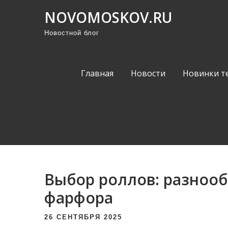
П
NOVOMOSKOV.RU
р
Новостной блог
о
м
о
Главная
Новости
Новинки т
т
а
т
ь
к
с
о
Выбор роллов: разнооб
д
е
фарфора
р
26 СЕНТЯБРЯ 2025
ж