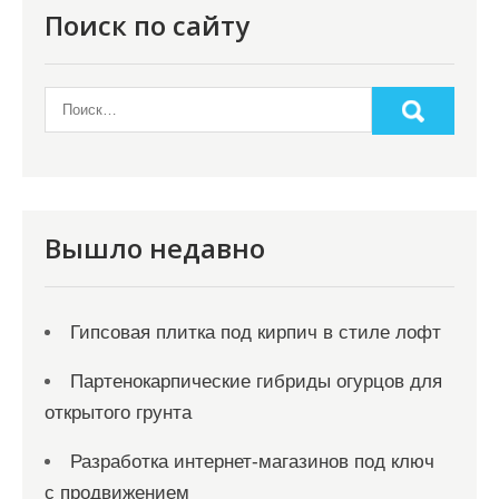
о
Поиск по сайту
з
а
п
и
с
я
Вышло недавно
м
Гипсовая плитка под кирпич в стиле лофт
Партенокарпические гибриды огурцов для
открытого грунта
Разработка интернет-магазинов под ключ
с продвижением