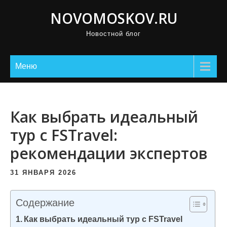
П
NOVOMOSKOV.RU
р
Новостной блог
о
м
о
Меню
т
а
т
Как выбрать идеальный
ь
тур с FSTravel:
к
рекомендации экспертов
с
о
31 ЯНВАРЯ 2026
д
е
Содержание
р
Как выбрать идеальный тур с FSTravel
ж