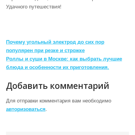
Удачного путешествия!
Н
Почему угольный электрод до сих пор
а
популярен при резке и строжке
Роллы и суши в Москве: как выбрать лучшие
в
блюда и особенности их приготовления.
и
г
Добавить комментарий
а
ц
Для отправки комментария вам необходимо
авторизоваться
.
и
я
п