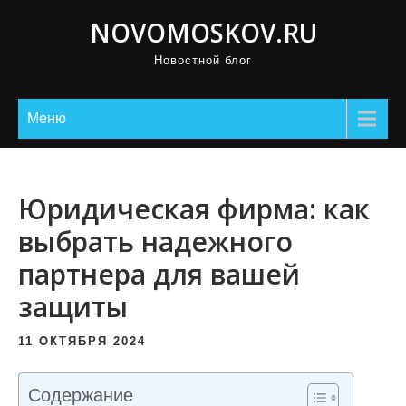
П
NOVOMOSKOV.RU
р
Новостной блог
о
м
о
Меню
т
а
т
Юридическая фирма: как
ь
выбрать надежного
к
партнера для вашей
с
о
защиты
д
е
11 ОКТЯБРЯ 2024
р
ж
Содержание