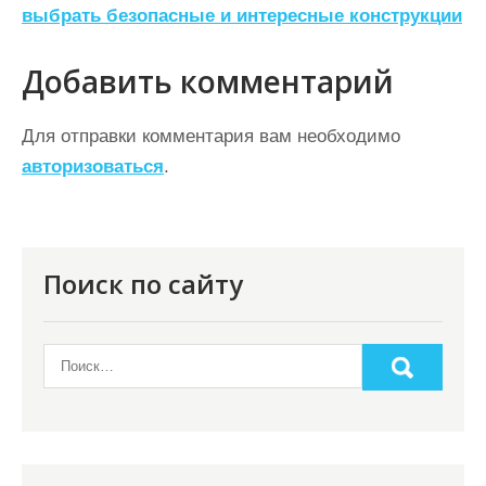
выбрать безопасные и интересные конструкции
и
г
Добавить комментарий
а
ц
Для отправки комментария вам необходимо
авторизоваться
.
и
я
п
о
Поиск по сайту
з
а
п
и
с