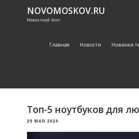
П
NOVOMOSKOV.RU
р
Новостной блог
о
м
о
Главная
Новости
Новинки т
т
а
т
ь
к
с
о
Топ-5 ноутбуков для л
д
е
29 МАЯ 2024
р
ж