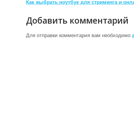
Н
Как выбрать ноутбук для стриминга и онл
а
Добавить комментарий
в
и
Для отправки комментария вам необходимо
г
а
ц
и
я
п
о
з
а
п