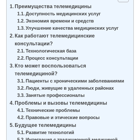
и
Преимущества телемедицины
м
Доступность медицинских услуг
Экономия времени и средств
о
Улучшение качества медицинских услуг
м
Как работают телемедицинские
у
консультации?
Технологическая база
Процесс консультации
Кто может воспользоваться
телемедициной?
Пациенты с хроническими заболеваниями
Люди, живущие в удаленных районах
Занятые профессионалы
Проблемы и вызовы телемедицины
Технические проблемы
Правовые и этические вопросы
Будущее телемедицины
Развитие технологий
Интеграция с традиционной медициной