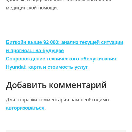
медицинской помощи.
Н
Биткойн выше 92 000: анализ текущей ситуации
а
и прогнозы на будущее
Сопровождение технического обслуживания
в
Hyundai: карта и стоимость услуг
и
г
Добавить комментарий
а
ц
Для отправки комментария вам необходимо
авторизоваться
.
и
я
п