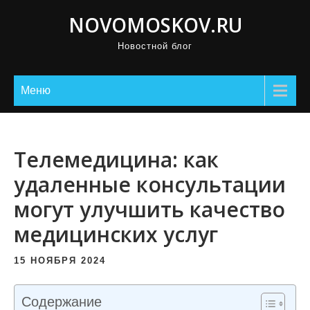
П
NOVOMOSKOV.RU
р
Новостной блог
о
м
о
Меню
т
а
т
Телемедицина: как
ь
удаленные консультации
к
могут улучшить качество
с
о
медицинских услуг
д
е
15 НОЯБРЯ 2024
р
ж
Содержание