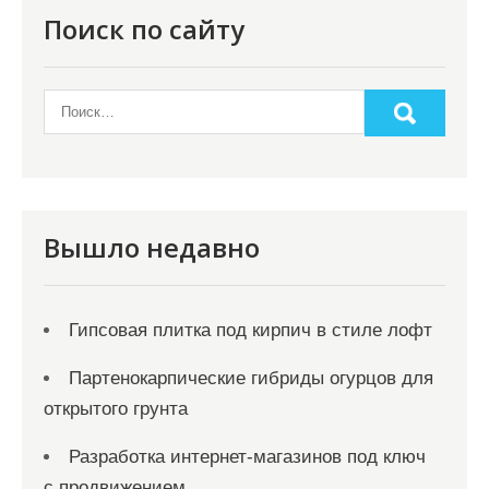
о
Поиск по сайту
з
а
п
и
с
я
Вышло недавно
м
Гипсовая плитка под кирпич в стиле лофт
Партенокарпические гибриды огурцов для
открытого грунта
Разработка интернет-магазинов под ключ
с продвижением