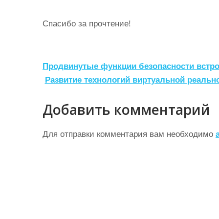
Спасибо за прочтение!
Н
Продвинутые функции безопасности встр
а
Развитие технологий виртуальной реальн
в
Добавить комментарий
и
г
Для отправки комментария вам необходимо
а
ц
и
я
п