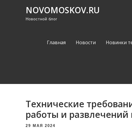
П
NOVOMOSKOV.RU
р
Новостной блог
о
м
о
Главная
Новости
Новинки т
т
а
т
ь
к
с
о
Технические требован
д
е
работы и развлечений 
р
29 МАЯ 2024
ж