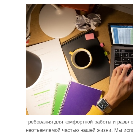
и
м
о
м
у
требования для комфортной работы и развле
неотъемлемой частью нашей жизни. Мы испо