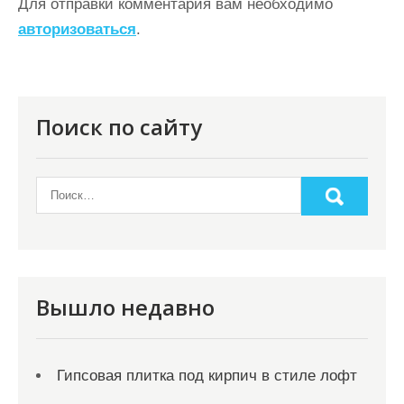
ц
Для отправки комментария вам необходимо
авторизоваться
.
и
я
п
о
Поиск по сайту
з
а
п
и
с
я
Вышло недавно
м
Гипсовая плитка под кирпич в стиле лофт