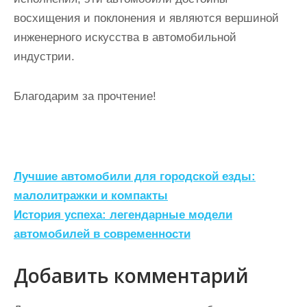
восхищения и поклонения и являются вершиной
инженерного искусства в автомобильной
индустрии.
Благодарим за прочтение!
Н
Лучшие автомобили для городской езды:
а
малолитражки и компакты
История успеха: легендарные модели
в
автомобилей в современности
и
г
Добавить комментарий
а