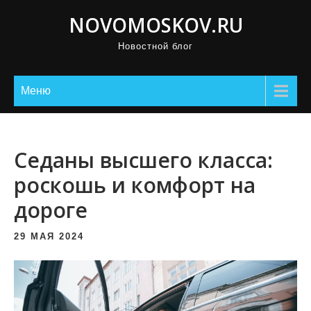
П
NOVOMOSKOV.RU
р
Новостной блог
о
м
о
Меню
т
а
т
Седаны высшего класса:
ь
роскошь и комфорт на
к
дороге
с
о
29 МАЯ 2024
д
е
р
ж