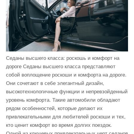
и
м
о
м
у
Седаны высшего класса: роскошь и комфорт на
дороге Седаны высшего класса представляют
собой воплощение роскоши и комфорта на дороге.
Они сочетают в себе элегантный дизайн,
высокотехнологичные функции и непревзойденный
уровень комфорта. Такие автомобили обладают
рядом особенностей, которые делают их
привлекательными для любителей роскоши и тех,
кто ценит комфорт во время долгих поездок.
Одной из ключевых привлекательных черт седанов