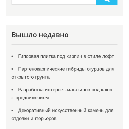
п
и
с
я
Вышло недавно
м
Гипсовая плитка под кирпич в стиле лофт
Партенокарпические гибриды огурцов для
открытого грунта
Разработка интернет-магазинов под ключ
с продвижением
Декоративный искусственный камень для
отделки интерьеров