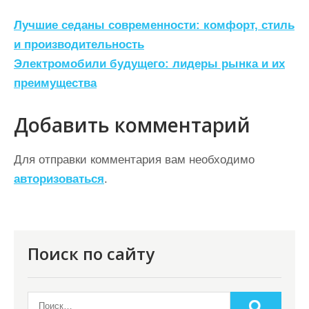
Н
Лучшие седаны современности: комфорт, стиль
а
и производительность
Электромобили будущего: лидеры рынка и их
в
преимущества
и
г
Добавить комментарий
а
ц
Для отправки комментария вам необходимо
авторизоваться
.
и
я
п
о
Поиск по сайту
з
а