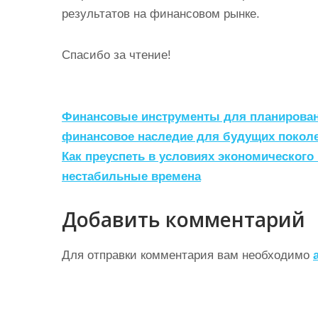
результатов на финансовом рынке.
Спасибо за чтение!
Н
Финансовые инструменты для планировани
а
финансовое наследие для будущих покол
Как преуспеть в условиях экономического
в
нестабильные времена
и
г
Добавить комментарий
а
ц
Для отправки комментария вам необходимо
и
я