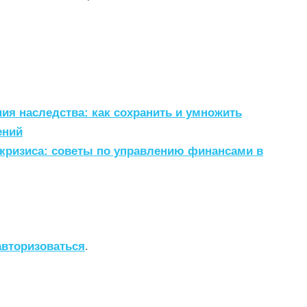
я наследства: как сохранить и умножить
ений
 кризиса: советы по управлению финансами в
авторизоваться
.