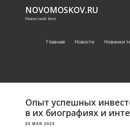
П
NOVOMOSKOV.RU
р
Новостной блог
о
м
о
Главная
Новости
Новинки т
т
а
т
ь
к
с
о
Опыт успешных инвест
д
е
в их биографиях и инт
р
29 МАЯ 2024
ж