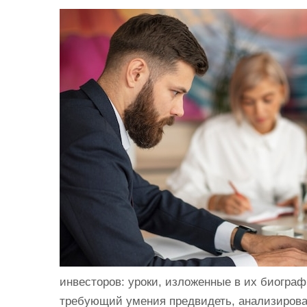
и
м
о
м
у
инвесторов: уроки, изложенные в их биогра
требующий умения предвидеть, анализироват