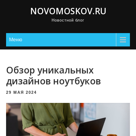
П
NOVOMOSKOV.RU
р
Новостной блог
о
м
о
Меню
т
а
т
Обзор уникальных
ь
дизайнов ноутбуков
к
с
29 МАЯ 2024
о
д
е
р
ж