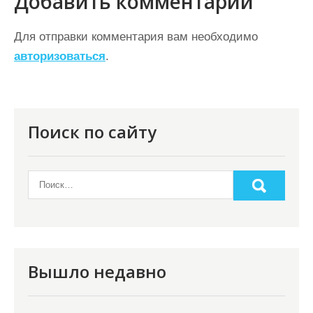
Добавить комментарий
а
ц
Для отправки комментария вам необходимо
авторизоваться
.
и
я
п
о
Поиск по сайту
з
а
п
и
с
я
Вышло недавно
м