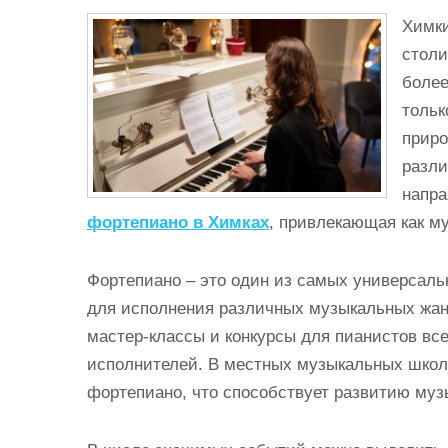
и
Химки
м
столи
о
более
м
тольк
у
приро
разли
напра
фортепиано в Химках
, привлекающая как м
Фортепиано – это один из самых универсаль
для исполнения различных музыкальных жанр
мастер-классы и конкурсы для пианистов вс
исполнителей. В местных музыкальных школа
фортепиано, что способствует развитию музы