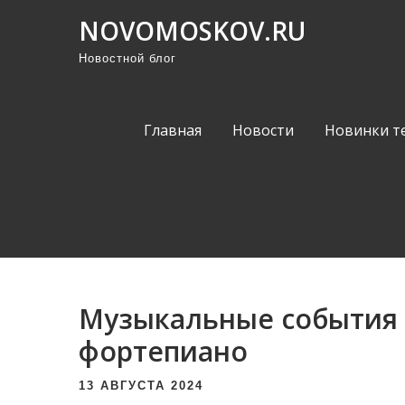
П
NOVOMOSKOV.RU
р
Новостной блог
о
м
о
Главная
Новости
Новинки т
т
а
т
ь
к
с
о
Музыкальные события в
д
е
фортепиано
р
13 АВГУСТА 2024
ж