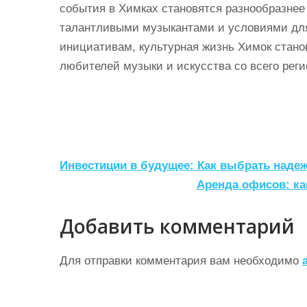
события в Химках становятся разнообразнее 
талантливыми музыкантами и условиями для 
инициативам, культурная жизнь Химок стан
любителей музыки и искусства со всего реги
Н
Инвестиции в будущее: Как выбрать наде
а
Аренда офисов: к
в
Добавить комментарий
и
г
Для отправки комментария вам необходимо
а
ц