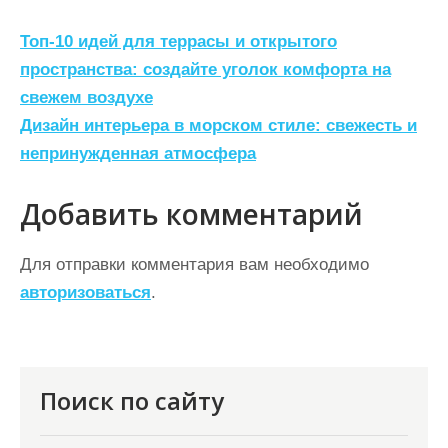
Н
Топ-10 идей для террасы и открытого
а
пространства: создайте уголок комфорта на
свежем воздухе
в
Дизайн интерьера в морском стиле: свежесть и
и
непринужденная атмосфера
г
а
Добавить комментарий
ц
Для отправки комментария вам необходимо
и
авторизоваться
.
я
п
о
Поиск по сайту
з
а