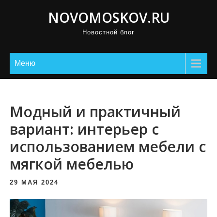
П
NOVOMOSKOV.RU
р
Новостной блог
о
м
о
Меню
т
а
т
Модный и практичный
ь
вариант: интерьер с
к
использованием мебели с
с
о
мягкой мебелью
д
е
29 МАЯ 2024
р
ж