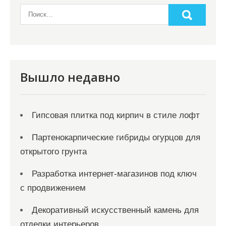
п
и
с
я
Вышло недавно
м
Гипсовая плитка под кирпич в стиле лофт
Партенокарпические гибриды огурцов для
открытого грунта
Разработка интернет-магазинов под ключ
с продвижением
Декоративный искусственный камень для
отделки интерьеров