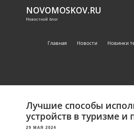
П
NOVOMOSKOV.RU
р
Новостной блог
о
м
о
Главная
Новости
Новинки т
т
а
т
ь
к
с
о
Лучшие способы испол
д
е
устройств в туризме и
р
29 МАЯ 2024
ж