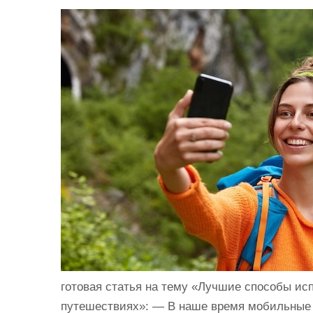
и
м
о
м
у
готовая статья на тему «Лучшие способы ис
путешествиях»: — В наше время мобильные