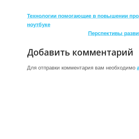
Н
Технологии помогающие в повышении про
а
ноутбуке
Перспективы разви
в
и
Добавить комментарий
г
а
Для отправки комментария вам необходимо
ц
и
я
п
о
з