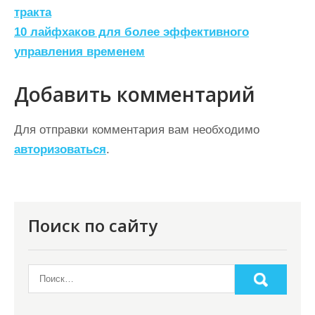
тракта
в
10 лайфхаков для более эффективного
и
управления временем
г
а
Добавить комментарий
ц
Для отправки комментария вам необходимо
и
авторизоваться
.
я
п
о
Поиск по сайту
з
а
п
и