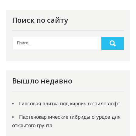
о
з
Поиск по сайту
а
п
и
с
я
м
Вышло недавно
Гипсовая плитка под кирпич в стиле лофт
Партенокарпические гибриды огурцов для
открытого грунта