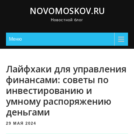
П
NOVOMOSKOV.RU
р
Новостной блог
о
м
о
Меню
т
а
т
Лайфхаки для управления
ь
финансами: советы по
к
инвестированию и
с
о
умному распоряжению
д
деньгами
е
р
29 МАЯ 2024
ж