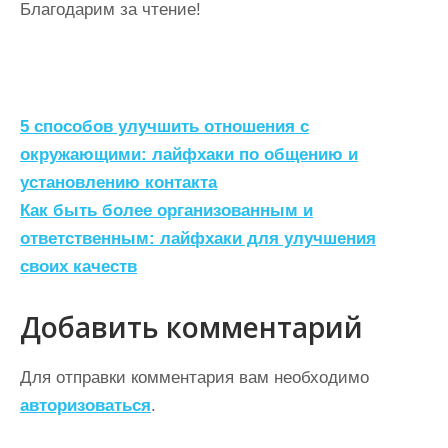
Благодарим за чтение!
Н
5 способов улучшить отношения с
а
окружающими: лайфхаки по общению и
установлению контакта
в
Как быть более организованным и
и
ответственным: лайфхаки для улучшения
г
своих качеств
а
ц
Добавить комментарий
и
Для отправки комментария вам необходимо
я
авторизоваться
.
п