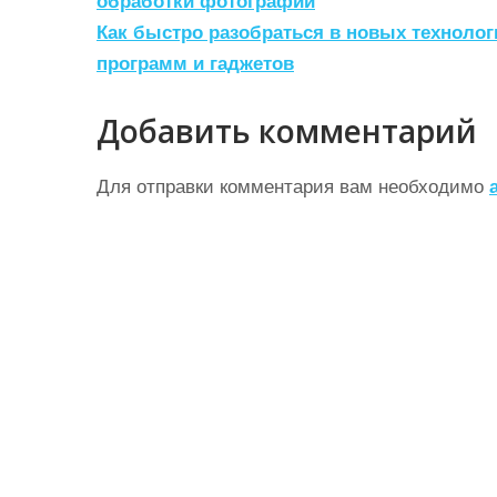
а
обработки фотографий
Как быстро разобраться в новых техноло
в
программ и гаджетов
и
г
Добавить комментарий
а
ц
Для отправки комментария вам необходимо
и
я
п
о
з
а
п
и