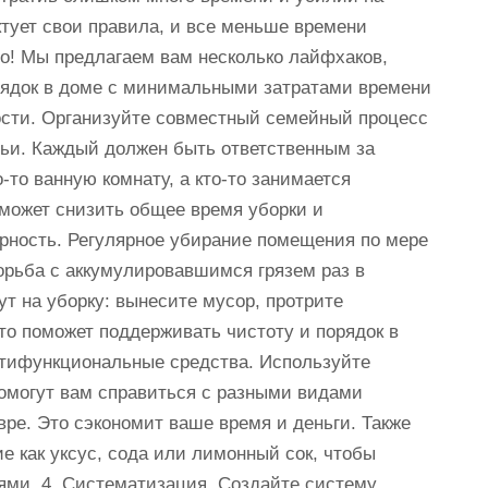
тует свои правила, и все меньше времени
но! Мы предлагаем вам несколько лайфхаков,
рядок в доме с минимальными затратами времени
ности. Организуйте совместный семейный процесс
мьи. Каждый должен быть ответственным за
о-то ванную комнату, а кто-то занимается
может снизить общее время уборки и
ярность. Регулярное убирание помещения по мере
орьба с аккумулировавшимся грязем раз в
т на уборку: вынесите мусор, протрите
то поможет поддерживать чистоту и порядок в
льтифункциональные средства. Используйте
омогут вам справиться с разными видами
овре. Это сэкономит ваше время и деньги. Также
е как уксус, сода или лимонный сок, чтобы
ями. 4. Систематизация. Создайте систему