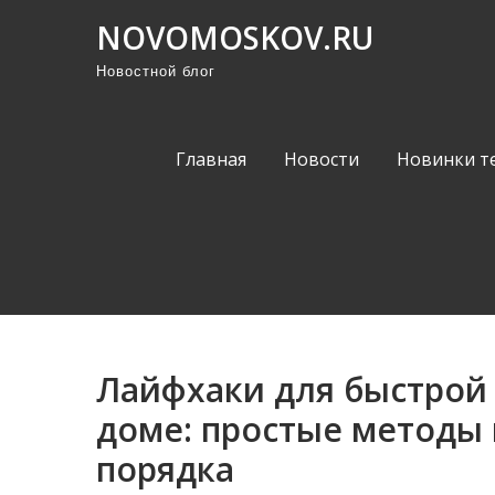
П
NOVOMOSKOV.RU
р
Новостной блог
о
м
о
Главная
Новости
Новинки т
т
а
т
ь
к
с
о
Лайфхаки для быстрой 
д
е
доме: простые методы
р
порядка
ж