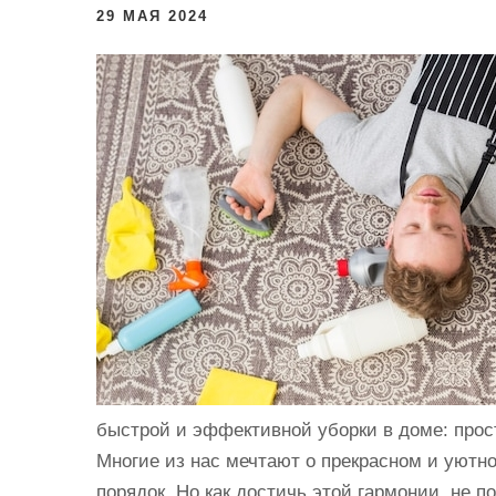
и
29 МАЯ 2024
м
о
м
у
быстрой и эффективной уборки в доме: прос
Многие из нас мечтают о прекрасном и уютно
порядок. Но как достичь этой гармонии, не 