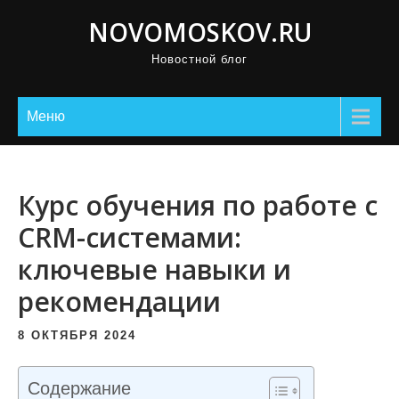
П
NOVOMOSKOV.RU
р
Новостной блог
о
м
о
Меню
т
а
т
Курс обучения по работе с
ь
CRM-системами:
к
ключевые навыки и
с
о
рекомендации
д
е
8 ОКТЯБРЯ 2024
р
ж
Содержание