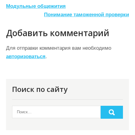
Н
Модульные общежития
а
Понимание таможенной проверки
в
Добавить комментарий
и
г
Для отправки комментария вам необходимо
а
авторизоваться
.
ц
и
я
Поиск по сайту
п
о
з
а