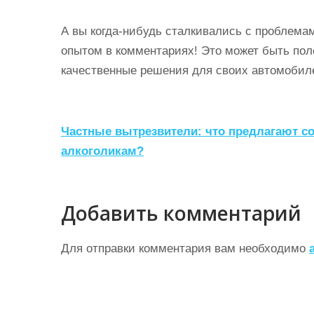
А вы когда-нибудь сталкивались с проблема
опытом в комментариях! Это может быть пол
качественные решения для своих автомобил
Н
Частные вытрезвители: что предлагают 
а
алкоголикам?
в
и
Добавить комментарий
г
а
Для отправки комментария вам необходимо
ц
и