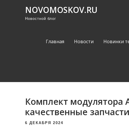
П
NOVOMOSKOV.RU
р
Новостной блог
о
м
о
Главная
Новости
Новинки т
т
а
т
ь
к
с
о
Комплект модулятора AB
д
е
качественные запчаст
р
6 ДЕКАБРЯ 2024
ж