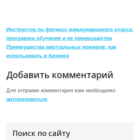
Н
Инструктор по фитнесу международного класса:
а
программа обучения и ее преимущества
Преимущества виртуальных номеров: как
в
использовать в бизнесе
и
г
Добавить комментарий
а
ц
Для отправки комментария вам необходимо
авторизоваться
.
и
я
п
о
Поиск по сайту