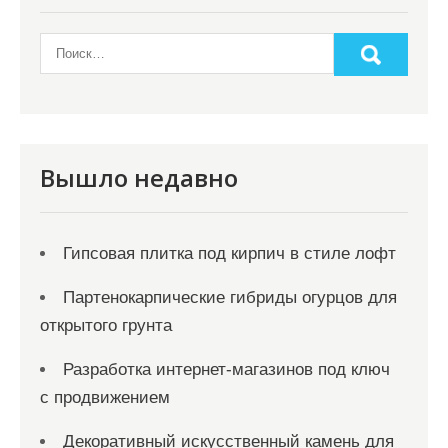
з
а
п
и
с
я
Вышло недавно
м
Гипсовая плитка под кирпич в стиле лофт
Партенокарпические гибриды огурцов для
открытого грунта
Разработка интернет-магазинов под ключ
с продвижением
Декоративный искусственный камень для