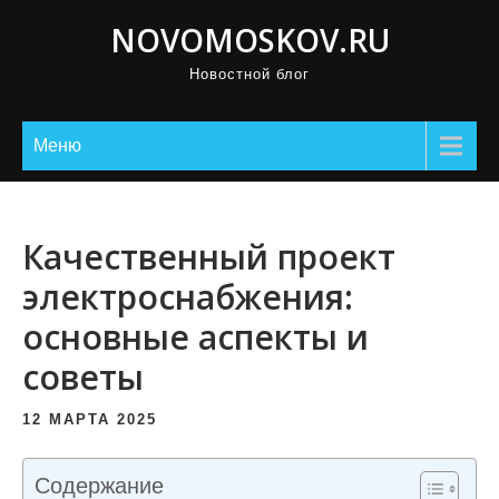
П
NOVOMOSKOV.RU
р
Новостной блог
о
м
о
Меню
т
а
т
Качественный проект
ь
электроснабжения:
к
основные аспекты и
с
о
советы
д
е
12 МАРТА 2025
р
ж
Содержание