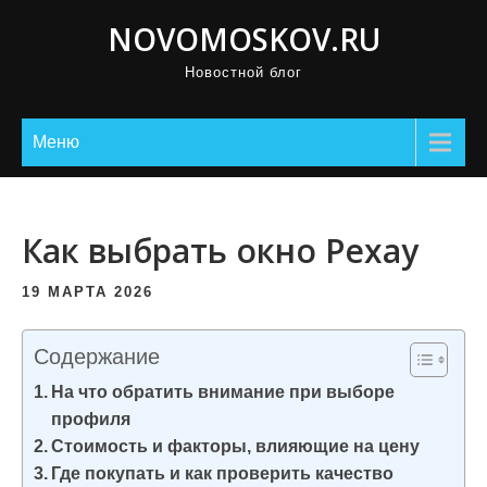
П
NOVOMOSKOV.RU
р
Новостной блог
о
м
о
Меню
т
а
т
Как выбрать окно Рехау
ь
к
19 МАРТА 2026
с
о
Содержание
д
На что обратить внимание при выборе
е
профиля
р
Стоимость и факторы, влияющие на цену
ж
Где покупать и как проверить качество