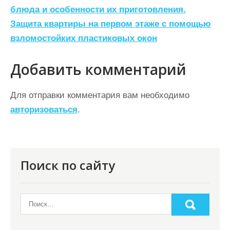
а
блюда и особенности их приготовления.
Защита квартиры на первом этаже с помощью
в
взломостойких пластиковых окон
и
г
Добавить комментарий
а
ц
Для отправки комментария вам необходимо
авторизоваться
.
и
я
п
о
Поиск по сайту
з
а
п