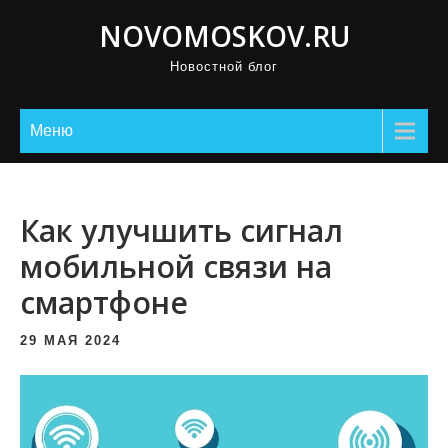
П
NOVOMOSKOV.RU
р
Новостной блог
о
м
о
Меню
т
а
т
Как улучшить сигнал
ь
мобильной связи на
к
смартфоне
с
о
29 МАЯ 2024
д
е
р
ж