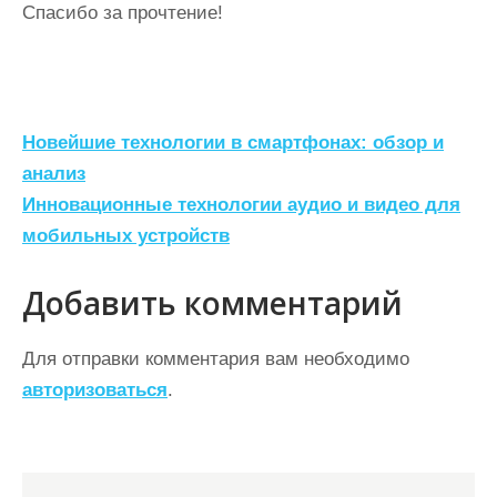
Спасибо за прочтение!
Н
Новейшие технологии в смартфонах: обзор и
а
анализ
Инновационные технологии аудио и видео для
в
мобильных устройств
и
г
Добавить комментарий
а
ц
Для отправки комментария вам необходимо
авторизоваться
.
и
я
п