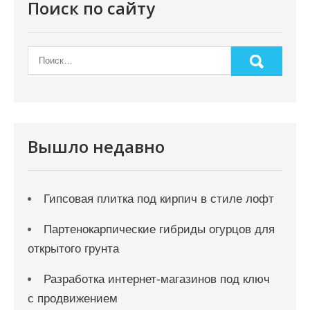
о
Поиск по сайту
з
а
п
и
с
я
Вышло недавно
м
Гипсовая плитка под кирпич в стиле лофт
Партенокарпические гибриды огурцов для
открытого грунта
Разработка интернет-магазинов под ключ
с продвижением