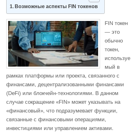
и
Возможные аспекты FIN токенов
м
о
FIN токен
м
— это
у
обычно
токен,
используе
мый в
рамках платформы или проекта, связанного с
финансами, децентрализованными финансами
(DeFi) или блокчейн-технологиями. В данном
случае сокращение «FIN» может указывать на
«финансовый», что подразумевает функции,
связанные с финансовыми операциями,
инвестициями или управлением активами.