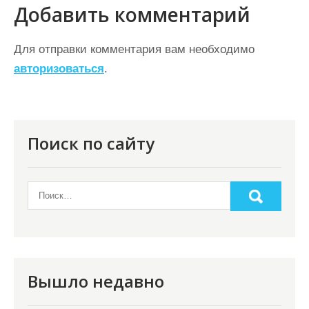
г
Добавить комментарий
а
ц
Для отправки комментария вам необходимо
авторизоваться
.
и
я
п
о
Поиск по сайту
з
а
п
и
с
я
Вышло недавно
м