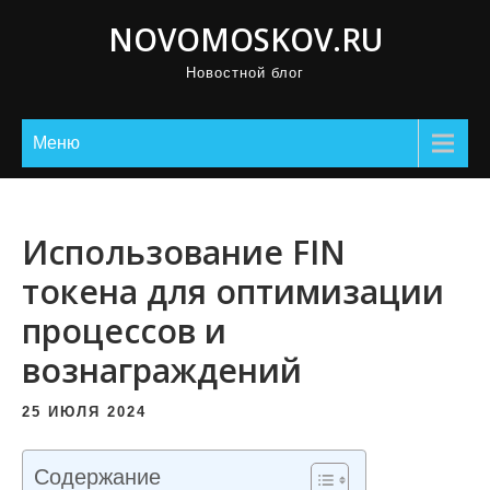
П
NOVOMOSKOV.RU
р
Новостной блог
о
м
о
Меню
т
а
т
Использование FIN
ь
токена для оптимизации
к
процессов и
с
о
вознаграждений
д
е
25 ИЮЛЯ 2024
р
ж
Содержание