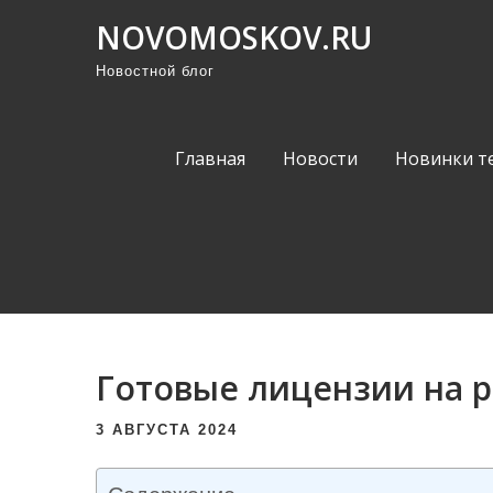
П
NOVOMOSKOV.RU
р
Новостной блог
о
м
о
Главная
Новости
Новинки т
т
а
т
ь
к
с
о
Готовые лицензии на 
д
е
3 АВГУСТА 2024
р
ж