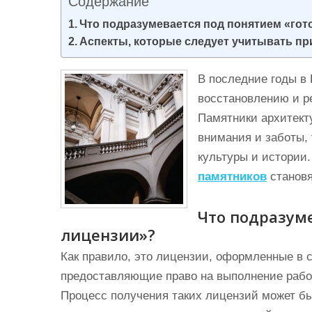
Содержание
и
Что подразумевается под понятием «го
м
Аспекты, которые следует учитывать пр
о
м
В последние годы в
у
восстановлению и р
Памятники архитект
внимания и заботы, 
культуры и истории.
памятников
становя
Что подразум
лицензии»?
Как правило, это лицензии, оформленные в 
предоставляющие право на выполнение работ
Процесс получения таких лицензий может бы