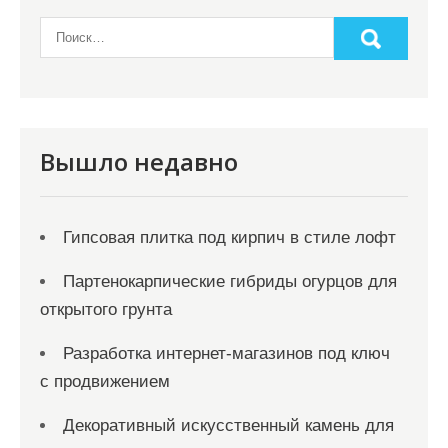
а
п
и
с
я
Вышло недавно
м
Гипсовая плитка под кирпич в стиле лофт
Партенокарпические гибриды огурцов для
открытого грунта
Разработка интернет-магазинов под ключ
с продвижением
Декоративный искусственный камень для