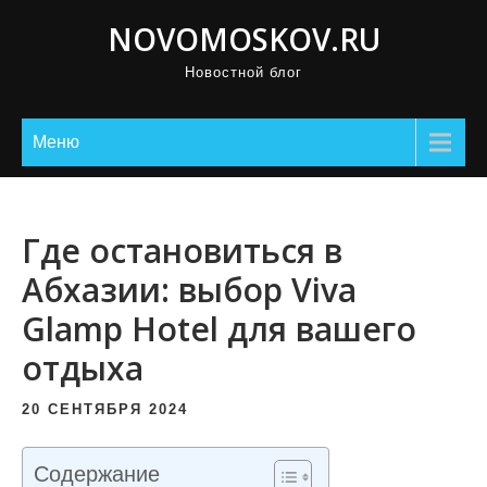
П
NOVOMOSKOV.RU
р
Новостной блог
о
м
о
Меню
т
а
т
Где остановиться в
ь
Абхазии: выбор Viva
к
Glamp Hotel для вашего
с
о
отдыха
д
е
20 СЕНТЯБРЯ 2024
р
ж
Содержание