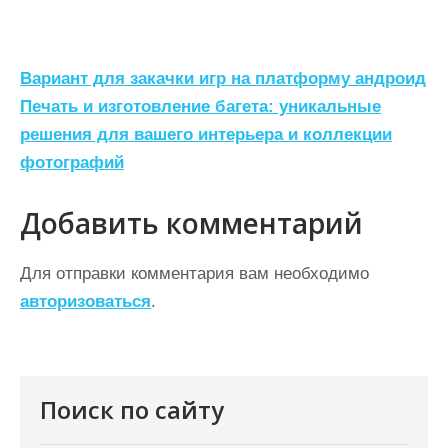
Н
Вариант для закачки игр на платформу андроид
а
Печать и изготовление багета: уникальные
решения для вашего интерьера и коллекции
в
фотографий
и
г
Добавить комментарий
а
ц
Для отправки комментария вам необходимо
авторизоваться
.
и
я
п
о
Поиск по сайту
з