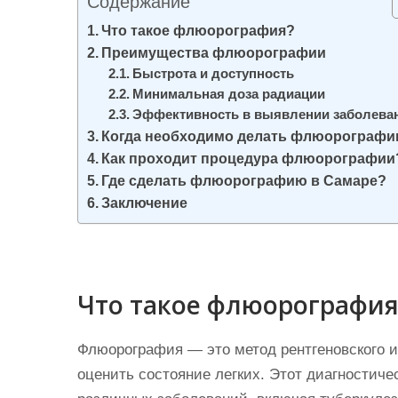
Содержание
и
Что такое флюорография?
м
Преимущества флюорографии
о
Быстрота и доступность
м
Минимальная доза радиации
у
Эффективность в выявлении заболева
Когда необходимо делать флюорограф
Как проходит процедура флюорографии
Где сделать флюорографию в Самаре?
Заключение
Что такое флюорография
Флюорография — это метод рентгеновского и
оценить состояние легких. Этот диагностич