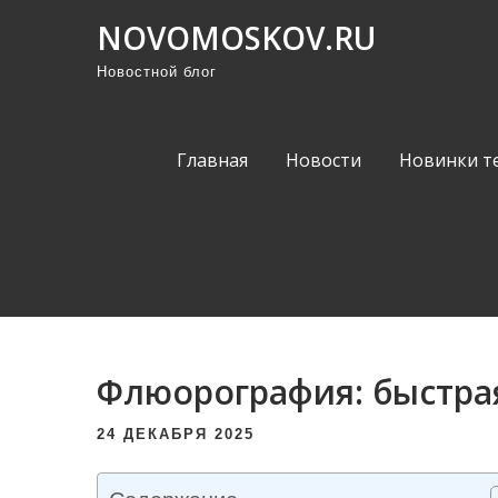
П
NOVOMOSKOV.RU
р
Новостной блог
о
м
о
Главная
Новости
Новинки т
т
а
т
ь
к
с
о
Флюорография: быстрая
д
е
24 ДЕКАБРЯ 2025
р
ж