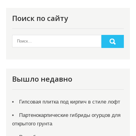
п
о
Поиск по сайту
з
а
п
и
с
я
Вышло недавно
м
Гипсовая плитка под кирпич в стиле лофт
Партенокарпические гибриды огурцов для
открытого грунта