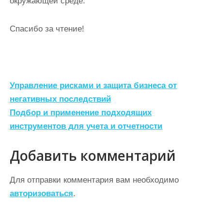
окружающей среде.
Спасибо за чтение!
Н
Управление рисками и защита бизнеса от
а
негативных последствий
Подбор и применение подходящих
в
инструментов для учета и отчетности
и
г
Добавить комментарий
а
ц
Для отправки комментария вам необходимо
авторизоваться
.
и
я