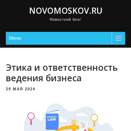
П
NOVOMOSKOV.RU
р
Новостной блог
о
м
о
Меню
т
а
т
Этика и ответственность
ь
ведения бизнеса
к
с
29 МАЯ 2024
о
д
е
р
ж