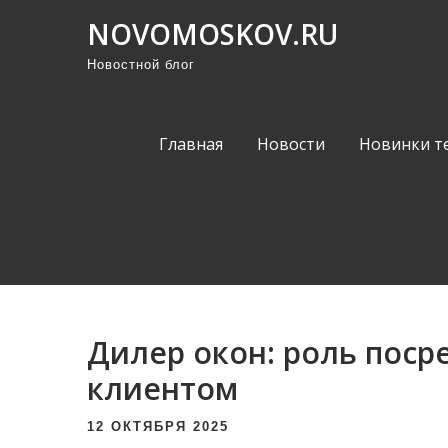
П
NOVOMOSKOV.RU
р
Новостной блог
о
м
о
Главная
Новости
Новинки т
т
а
т
ь
к
с
о
Дилер окон: роль поср
д
е
клиентом
р
12 ОКТЯБРЯ 2025
ж