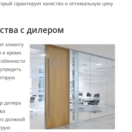
оторый гарантирует качество и оптимальную цену
ства с дилером
ет клиенту
о и время.
особенности
дупредить
которую
ор дилера
ва
ез должной
трую