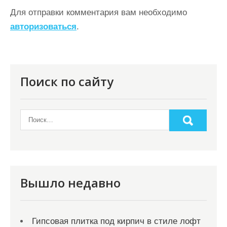
г
Для отправки комментария вам необходимо
а
авторизоваться
.
ц
и
я
Поиск по сайту
п
о
з
а
п
и
Вышло недавно
с
я
Гипсовая плитка под кирпич в стиле лофт