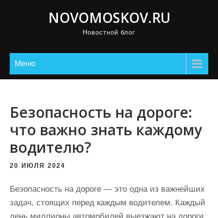
П
NOVOMOSKOV.RU
р
Новостной блог
о
м
о
Меню
т
а
т
Безопасность на дороге:
ь
что важно знать каждому
к
водителю?
с
о
20 ИЮЛЯ 2024
д
е
Безопасность на дороге — это одна из важнейших
р
задач, стоящих перед каждым водителем. Каждый
ж
день миллионы автомобилей выезжают на дороги,