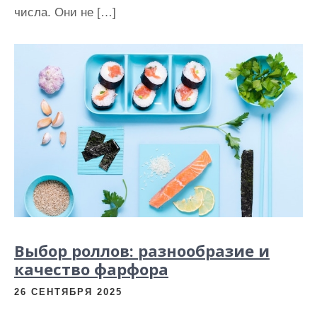
и
числа. Они не […]
м
о
м
у
Выбор роллов: разнообразие и
качество фарфора
26 СЕНТЯБРЯ 2025