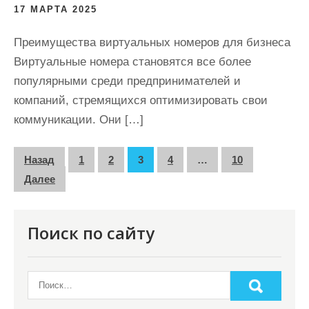
17 МАРТА 2025
Преимущества виртуальных номеров для бизнеса
Виртуальные номера становятся все более
популярными среди предпринимателей и
компаний, стремящихся оптимизировать свои
коммуникации. Они […]
П
Назад
1
2
3
4
…
10
а
Далее
г
и
Поиск по сайту
н
а
ц