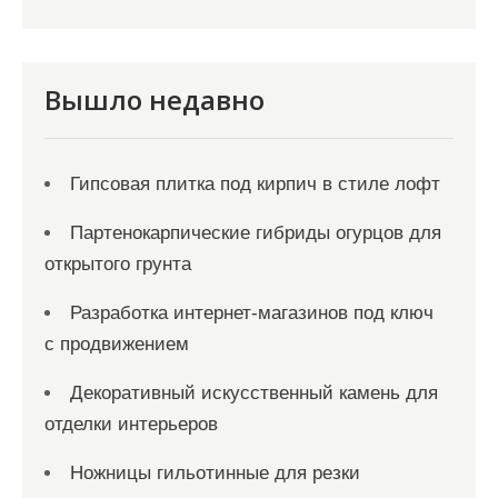
и
я
з
Вышло недавно
а
п
Гипсовая плитка под кирпич в стиле лофт
и
с
Партенокарпические гибриды огурцов для
открытого грунта
е
й
Разработка интернет-магазинов под ключ
с продвижением
Декоративный искусственный камень для
отделки интерьеров
Ножницы гильотинные для резки