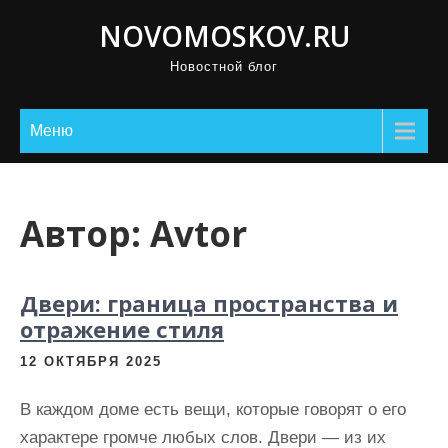
П
NOVOMOSKOV.RU
р
Новостной блог
о
м
о
Меню
т
а
т
Автор:
Avtor
ь
к
с
Двери: граница пространства и
о
отражение стиля
д
12 ОКТЯБРЯ 2025
е
р
В каждом доме есть вещи, которые говорят о его
ж
характере громче любых слов. Двери — из их