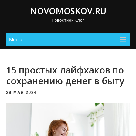
П
NOVOMOSKOV.RU
р
Новостной блог
о
м
о
Меню
т
а
т
15 простых лайфхаков по
ь
сохранению денег в быту
к
с
29 МАЯ 2024
о
д
е
р
ж