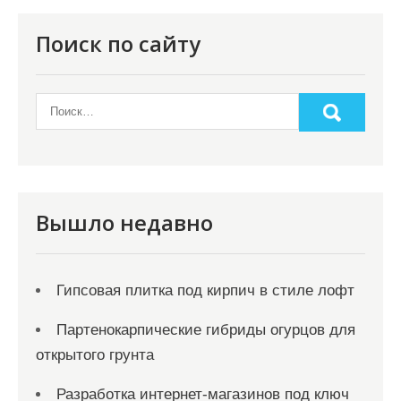
п
о
Поиск по сайту
з
а
п
и
с
я
Вышло недавно
м
Гипсовая плитка под кирпич в стиле лофт
Партенокарпические гибриды огурцов для
открытого грунта
Разработка интернет-магазинов под ключ