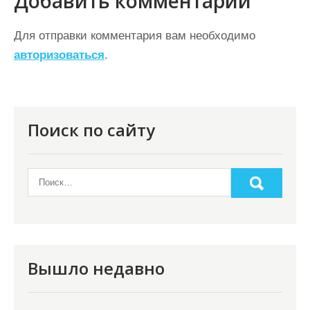
Добавить комментарий
г
а
Для отправки комментария вам необходимо
ц
авторизоваться
.
и
я
п
Поиск по сайту
о
з
а
п
и
с
Вышло недавно
я