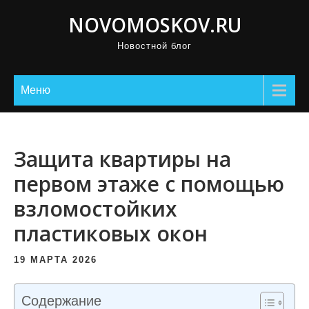
П
NOVOMOSKOV.RU
р
Новостной блог
о
м
о
Меню
т
а
т
Защита квартиры на
ь
первом этаже с помощью
к
взломостойких
с
о
пластиковых окон
д
е
19 МАРТА 2026
р
ж
Содержание