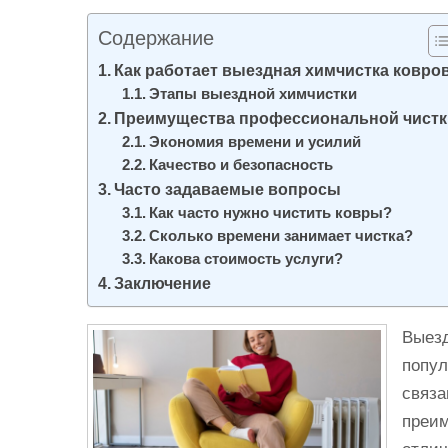
и
Содержание
м
о
Как работает выездная химчистка ковро
Этапы выездной химчистки
м
Преимущества профессиональной чистк
у
Экономия времени и усилий
Качество и безопасность
Часто задаваемые вопросы
Как часто нужно чистить ковры?
Сколько времени занимает чистка?
Какова стоимость услуги?
Заключение
Выезд
попул
связа
преим