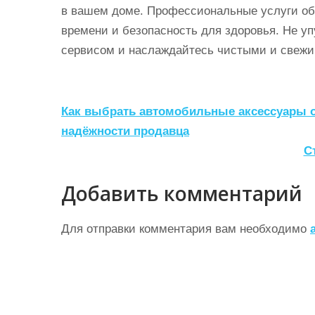
в вашем доме. Профессиональные услуги об
времени и безопасность для здоровья. Не у
сервисом и наслаждайтесь чистыми и свежи
Н
Как выбрать автомобильные аксессуары о
а
надёжности продавца
С
в
и
Добавить комментарий
г
а
Для отправки комментария вам необходимо
ц
и
я