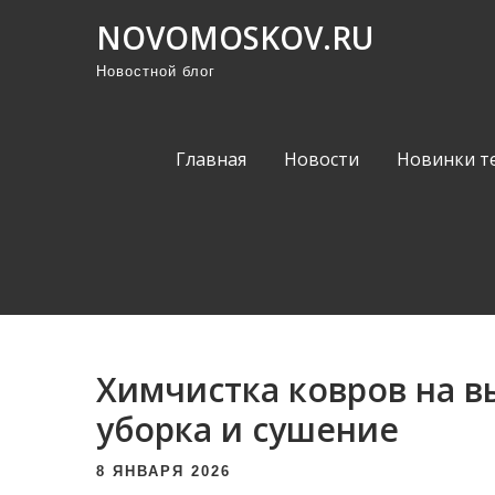
П
NOVOMOSKOV.RU
р
Новостной блог
о
м
о
Главная
Новости
Новинки т
т
а
т
ь
к
с
о
Химчистка ковров на в
д
е
уборка и сушение
р
8 ЯНВАРЯ 2026
ж