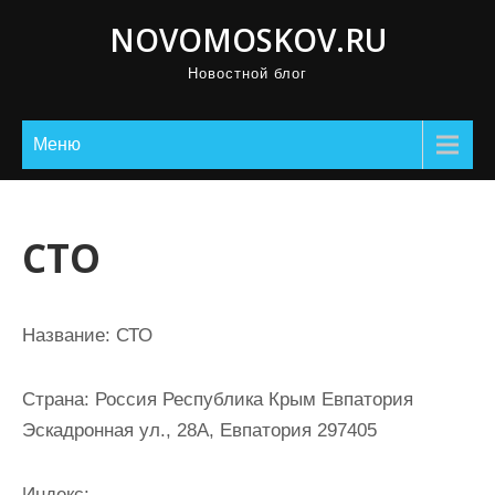
П
NOVOMOSKOV.RU
р
Новостной блог
о
м
о
Меню
т
а
т
СТО
ь
к
с
Название:
СТО
о
д
Страна:
Россия Республика Крым Евпатория
е
Эскадронная ул., 28А, Евпатория 297405
р
ж
Индекс: