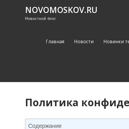
П
NOVOMOSKOV.RU
р
Новостной блог
о
м
о
Главная
Новости
Новинки т
т
а
т
ь
к
с
о
Политика конфид
д
е
р
ж
Содержание