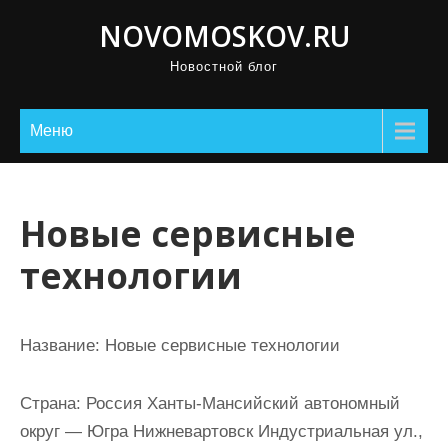
П
NOVOMOSKOV.RU
р
Новостной блог
о
м
о
Меню
т
а
т
Новые сервисные
ь
технологии
к
с
о
Название:
Новые сервисные технологии
д
е
Страна:
Россия Ханты-Мансийский автономный
р
округ — Югра Нижневартовск Индустриальная ул.,
ж