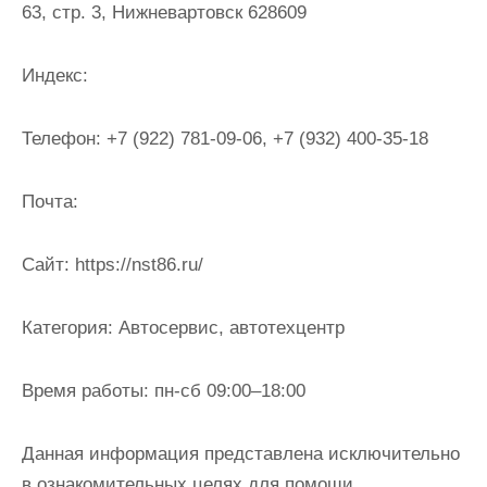
63, стр. 3, Нижневартовск 628609
и
м
о
Индекс:
м
у
Телефон:
+7 (922) 781-09-06, +7 (932) 400-35-18
Почта:
Cайт:
https://nst86.ru/
Категория:
Автосервис, автотехцентр
Время работы:
пн-сб 09:00–18:00
Данная информация представлена исключительно
в ознакомительных целях для помощи