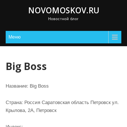
П
NOVOMOSKOV.RU
р
Новостной блог
о
м
о
Меню
т
а
т
Big Boss
ь
к
с
Название:
Big Boss
о
д
Страна:
Россия Саратовская область Петровск ул.
е
Крылова, 2А, Петровск
р
ж
Индекс: