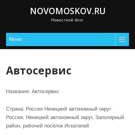
П
NOVOMOSKOV.RU
р
Новостной блог
о
м
о
Меню
т
а
т
Автосервис
ь
к
с
Название:
Автосервис
о
д
Страна:
Россия Ненецкий автономный округ
е
Россия, Ненецкий автономный округ, Заполярный
р
район, рабочий посёлок Искателей
ж