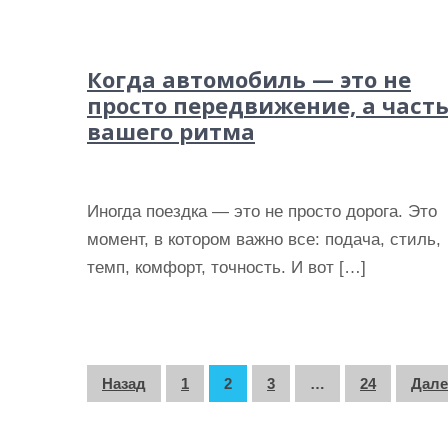
Когда автомобиль — это не
просто передвижение, а част
вашего ритма
Иногда поездка — это не просто дорога. Это
момент, в котором важно все: подача, стиль,
темп, комфорт, точность. И вот […]
П
Назад
1
2
3
…
24
Дале
а